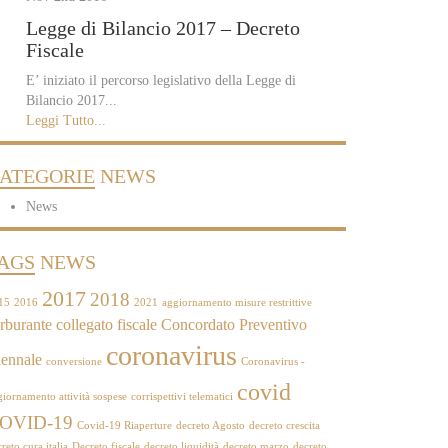
Legge di Bilancio 2017 – Decreto
Fiscale
E’ iniziato il percorso legislativo della Legge di
Bilancio 2017...
Leggi Tutto...
ATEGORIE
NEWS
News
AGS
NEWS
2017
2018
15
2016
2021
aggiornamento misure restrittive
rburante
collegato fiscale
Concordato Preventivo
coronavirus
ennale
conversione
Coronavirus -
covid
giornamento attività sospese
corrispettivi telematici
OVID-19
Covid-19 Riaperture
decreto Agosto
decreto crescita
reto cura italia
Decreto fiscale
decreto liquidità
decreto marzo
decreto