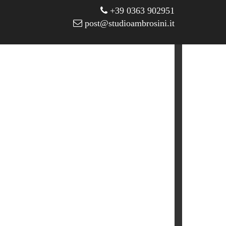
+39 0363 902951
post@studioambrosini.it