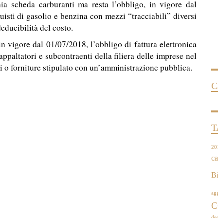
ia scheda carburanti ma resta l’obbligo, in vigore dal
uisti di gasolio e benzina con mezzi “tracciabili” diversi
deducibilità del costo.
in vigore dal 01/07/2018, l’obbligo di fattura elettronica
appaltatori e subcontraenti della filiera delle imprese nel
izi o forniture stipulato con un’amministrazione pubblica.
C
T
20
ca
Bi
ag
C
dec