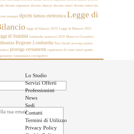
ale
decreto riaperture
decreto rilancio
decreto ristori
decreto ristori bis
Legge di
dpcm
fattura elettronica
reto sostegni
ilancio
legge di bilancio 2019
Legge di Bilancio 2021
ggi di Stabilità
lombardia
manovra 2020
Manovra Correttiva
rdinanza Regione Lombardia
Pace fiscale
proroga misure
proroga versamenti
trittive
registratore di cassa
ristori quater
spensione
trasmissione corrispettivi
Lo Studio
Servizi Offerti
Professionisti
News
Sedi
Contatti
Termini di Utilizzo
Privacy Policy