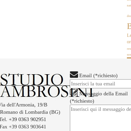
nat
dec
B
Le
o
res
so
Email (*richiesto)
Messaggio della Email
(*richiesto)
Via dell'Armonia, 19/B
 Romano di Lombardia (BG)
Tel.
+39 0363 902951
Fax +39 0363 903641