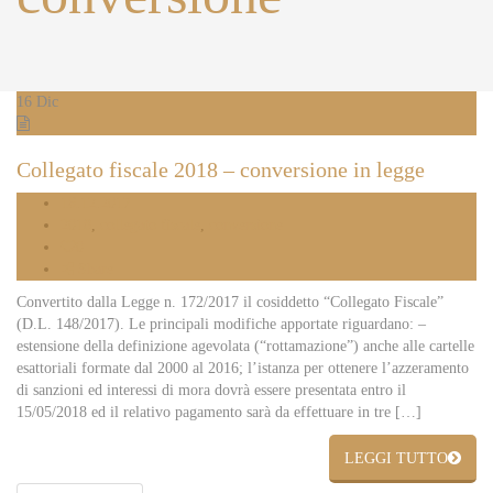
16
Dic
Collegato fiscale 2018 – conversione in legge
16.12.2017
2018
,
collegato fiscale
,
conversione
0
Share
Convertito dalla Legge n. 172/2017 il cosiddetto “Collegato Fiscale”
(D.L. 148/2017). Le principali modifiche apportate riguardano: –
estensione della definizione agevolata (“rottamazione”) anche alle cartelle
esattoriali formate dal 2000 al 2016; l’istanza per ottenere l’azzeramento
di sanzioni ed interessi di mora dovrà essere presentata entro il
15/05/2018 ed il relativo pagamento sarà da effettuare in tre […]
LEGGI TUTTO