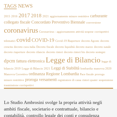
TAGS
NEWS
2017
2018
carburante
2015
2016
2021
aggiornamento misure restrittive
collegato fiscale
Concordato Preventivo Biennale
conversione
coronavirus
Coronavirus - aggiornamento attività sospese
corrispettivi
covid
COVID-19
telematici
Covid-19 Riaperture
decreto Agosto
decreto
crescita
decreto cura italia
Decreto fiscale
decreto liquidità
decreto marzo
decreto natale
decreto riaperture
decreto rilancio
decreto ristori
decreto ristori bis
decreto sostegni
Legge di Bilancio
dpcm
fattura elettronica
legge di
Leggi di Stabilità
bilancio 2019
Legge di Bilancio 2021
lombardia
manovra 2020
ordinanza Regione Lombardia
Manovra Correttiva
Pace fiscale
proroga
proroga versamenti
misure restrittive
registratore di cassa
ristori quater
sospensione
trasmissione corrispettivi
Lo Studio Ambrosini svolge la propria attività negli
ambiti fiscale, societario e contrattuale, bilancio e
contabilità, controllo legale dei conti e consulenza