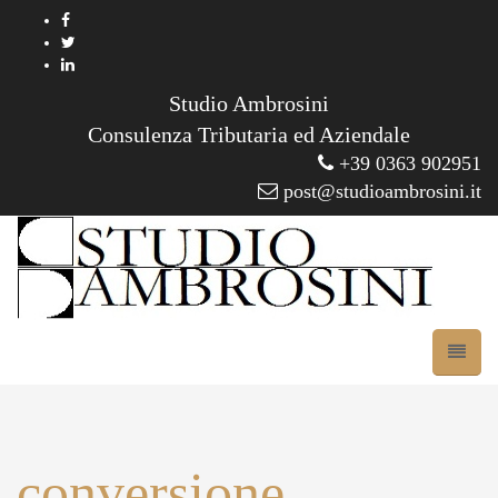
Studio Ambrosini
Consulenza Tributaria ed Aziendale
+39 0363 902951
post@studioambrosini.it
conversione