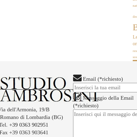
nat
dec
B
Le
o
res
so
Email (*richiesto)
Messaggio della Email
(*richiesto)
Via dell'Armonia, 19/B
 Romano di Lombardia (BG)
Tel.
+39 0363 902951
Fax +39 0363 903641