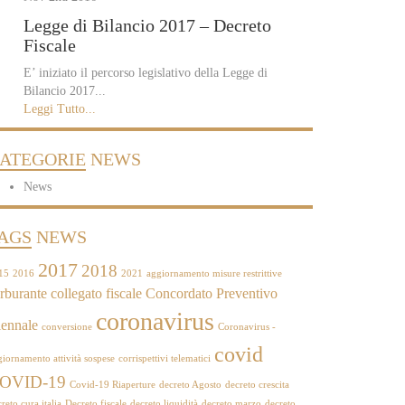
Legge di Bilancio 2017 – Decreto
Fiscale
E’ iniziato il percorso legislativo della Legge di
Bilancio 2017...
Leggi Tutto...
ATEGORIE
NEWS
News
AGS
NEWS
2017
2018
15
2016
2021
aggiornamento misure restrittive
rburante
collegato fiscale
Concordato Preventivo
coronavirus
ennale
conversione
Coronavirus -
covid
giornamento attività sospese
corrispettivi telematici
OVID-19
Covid-19 Riaperture
decreto Agosto
decreto crescita
reto cura italia
Decreto fiscale
decreto liquidità
decreto marzo
decreto