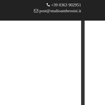
+39 0363 902951
post@studioambrosini.it