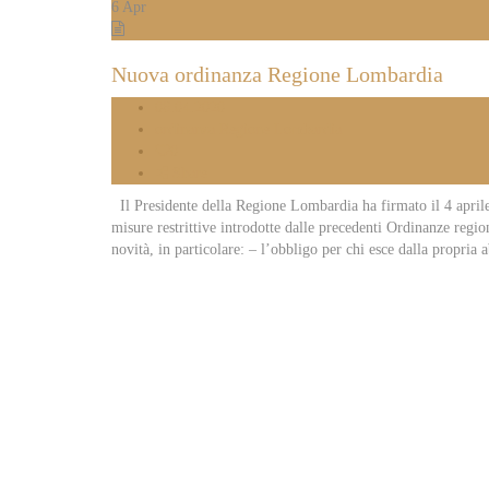
6
Apr
Nuova ordinanza Regione Lombardia
06.04.2020
ordinanza Regione Lombardia
0
Share
Il Presidente della Regione Lombardia ha firmato il 4 aprile
misure restrittive introdotte dalle precedenti Ordinanze regi
novità, in particolare: – l’obbligo per chi esce dalla propria