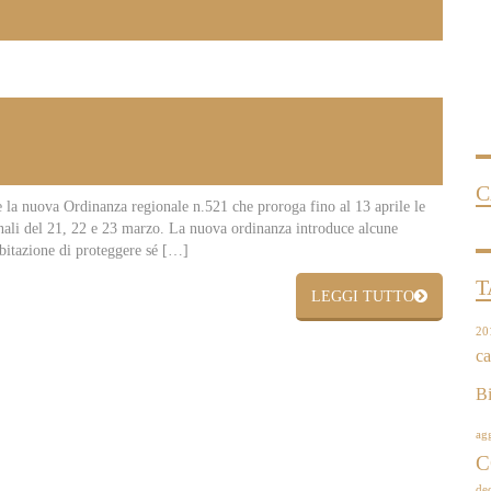
C
 la nuova Ordinanza regionale n.521 che proroga fino al 13 aprile le
onali del 21, 22 e 23 marzo. La nuova ordinanza introduce alcune
 abitazione di proteggere sé […]
T
LEGGI TUTTO
20
ca
Bi
ag
C
dec