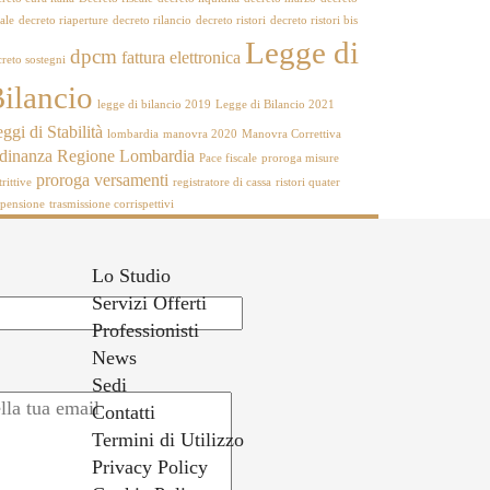
ale
decreto riaperture
decreto rilancio
decreto ristori
decreto ristori bis
Legge di
dpcm
fattura elettronica
reto sostegni
ilancio
legge di bilancio 2019
Legge di Bilancio 2021
ggi di Stabilità
lombardia
manovra 2020
Manovra Correttiva
rdinanza Regione Lombardia
Pace fiscale
proroga misure
proroga versamenti
trittive
registratore di cassa
ristori quater
spensione
trasmissione corrispettivi
Lo Studio
Servizi Offerti
Professionisti
News
Sedi
Contatti
Termini di Utilizzo
Privacy Policy