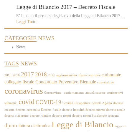
Legge di Bilancio 2017 – Decreto Fiscale
E’ iniziato il percorso legislativo della Legge di Bilancio 2017...
Leggi Tutto...
CATEGORIE
NEWS
News
TAGS
NEWS
2017
2018
carburante
2015
2016
2021
aggiornamento misure restrittive
collegato fiscale
Concordato Preventivo Biennale
conversione
coronavirus
Coronavirus - aggiornamento attività sospese
corrispettivi
covid
COVID-19
telematici
Covid-19 Riaperture
decreto Agosto
decreto
crescita
decreto cura italia
Decreto fiscale
decreto liquidità
decreto marzo
decreto natale
decreto riaperture
decreto rilancio
decreto ristori
decreto ristori bis
decreto sostegni
Legge di Bilancio
dpcm
fattura elettronica
legge di