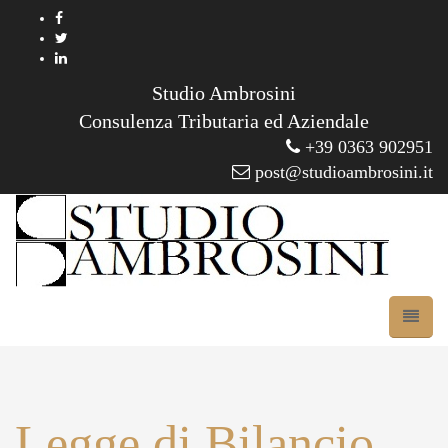
Studio Ambrosini
Consulenza Tributaria ed Aziendale
+39 0363 902951
post@studioambrosini.it
Legge di Bilancio