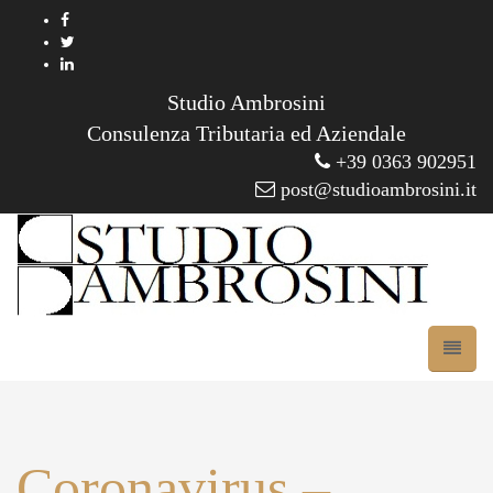
Studio Ambrosini
Consulenza Tributaria ed Aziendale
+39 0363 902951
post@studioambrosini.it
Coronavirus –