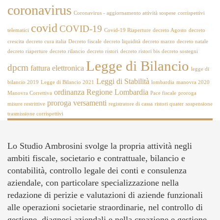
coronavirus
Coronavirus - aggiornamento attività sospese
corrispettivi
covid
COVID-19
telematici
Covid-19 Riaperture
decreto Agosto
decreto
crescita
decreto cura italia
Decreto fiscale
decreto liquidità
decreto marzo
decreto natale
decreto riaperture
decreto rilancio
decreto ristori
decreto ristori bis
decreto sostegni
Legge di Bilancio
dpcm
fattura elettronica
legge di
Leggi di Stabilità
bilancio 2019
Legge di Bilancio 2021
lombardia
manovra 2020
ordinanza Regione Lombardia
Manovra Correttiva
Pace fiscale
proroga
proroga versamenti
misure restrittive
registratore di cassa
ristori quater
sospensione
trasmissione corrispettivi
Lo Studio Ambrosini svolge la propria attività negli
ambiti fiscale, societario e contrattuale, bilancio e
contabilità, controllo legale dei conti e consulenza
aziendale, con particolare specializzazione nella
redazione di perizie e valutazioni di aziende funzionali
alle operazioni societarie straordinarie, nel controllo di
gestione, diagnosi aziendali e nella creazione e gestione